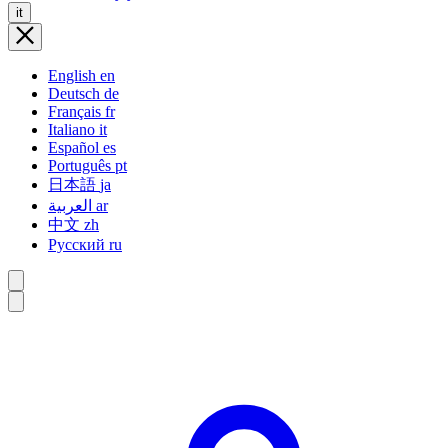
it
English
en
Deutsch
de
Français
fr
Italiano
it
Español
es
Português
pt
日本語
ja
العربية
ar
中文
zh
Русский
ru