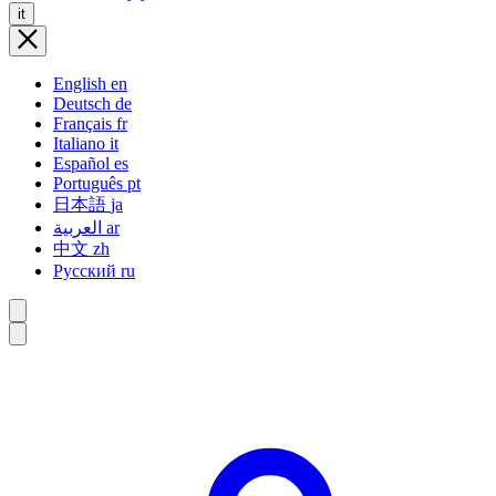
it
English
en
Deutsch
de
Français
fr
Italiano
it
Español
es
Português
pt
日本語
ja
العربية
ar
中文
zh
Русский
ru