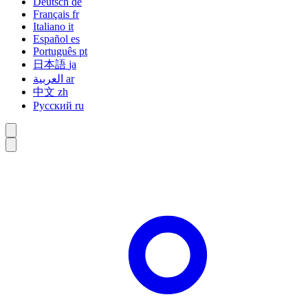
Deutsch
de
Français
fr
Italiano
it
Español
es
Português
pt
日本語
ja
العربية
ar
中文
zh
Русский
ru