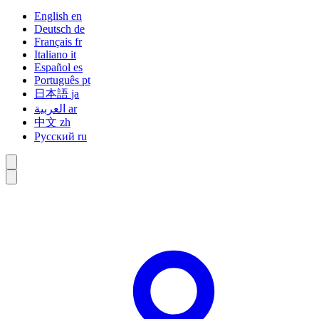
English
en
Deutsch
de
Français
fr
Italiano
it
Español
es
Português
pt
日本語
ja
العربية
ar
中文
zh
Русский
ru