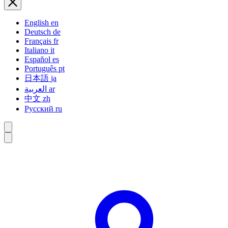
English
en
Deutsch
de
Français
fr
Italiano
it
Español
es
Português
pt
日本語
ja
العربية
ar
中文
zh
Русский
ru