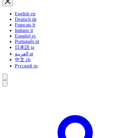
English
en
Deutsch
de
Français
fr
Italiano
it
Español
es
Português
pt
日本語
ja
العربية
ar
中文
zh
Русский
ru