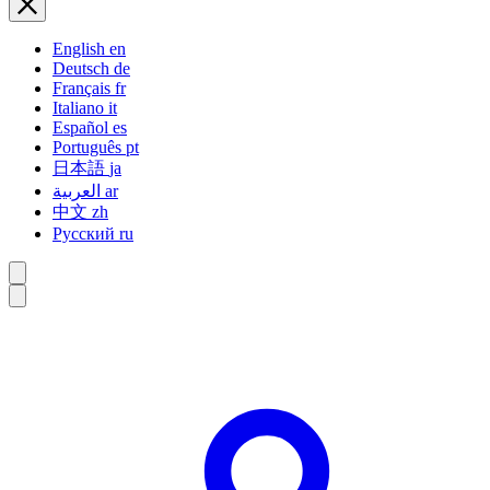
English
en
Deutsch
de
Français
fr
Italiano
it
Español
es
Português
pt
日本語
ja
العربية
ar
中文
zh
Русский
ru