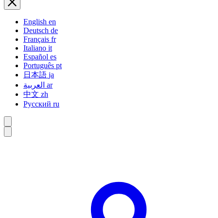
English
en
Deutsch
de
Français
fr
Italiano
it
Español
es
Português
pt
日本語
ja
العربية
ar
中文
zh
Русский
ru