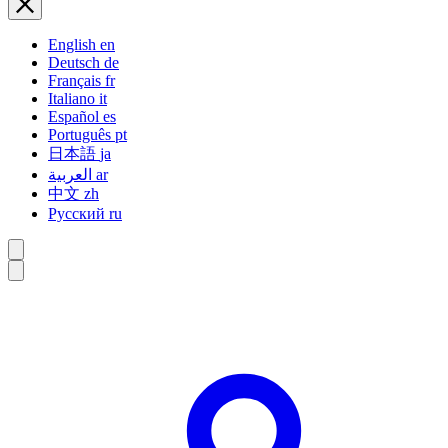
English
en
Deutsch
de
Français
fr
Italiano
it
Español
es
Português
pt
日本語
ja
العربية
ar
中文
zh
Русский
ru