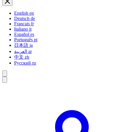
English
en
Deutsch
de
Français
fr
Italiano
it
Español
es
Português
pt
日本語
ja
العربية
ar
中文
zh
Русский
ru