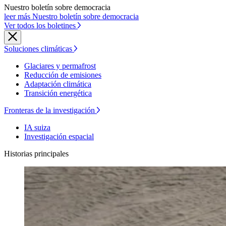
Nuestro boletín sobre democracia
leer más Nuestro boletín sobre democracia
Ver todos los boletines
Soluciones climáticas
Glaciares y permafrost
Reducción de emisiones
Adaptación climática
Transición energética
Fronteras de la investigación
IA suiza
Investigación espacial
Historias principales