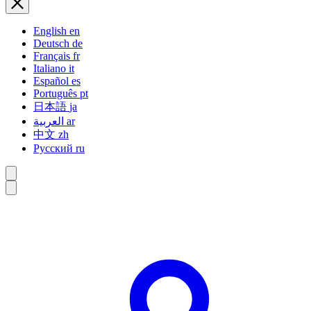
English
en
Deutsch
de
Français
fr
Italiano
it
Español
es
Português
pt
日本語
ja
العربية
ar
中文
zh
Русский
ru