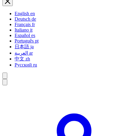
English
en
Deutsch
de
Français
fr
Italiano
it
Español
es
Português
pt
日本語
ja
العربية
ar
中文
zh
Русский
ru