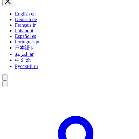
English
en
Deutsch
de
Français
fr
Italiano
it
Español
es
Português
pt
日本語
ja
العربية
ar
中文
zh
Русский
ru