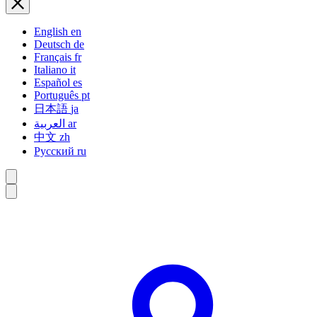
English
en
Deutsch
de
Français
fr
Italiano
it
Español
es
Português
pt
日本語
ja
العربية
ar
中文
zh
Русский
ru