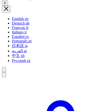
fr
English
en
Deutsch
de
Français
fr
Italiano
it
Español
es
Português
pt
日本語
ja
العربية
ar
中文
zh
Русский
ru