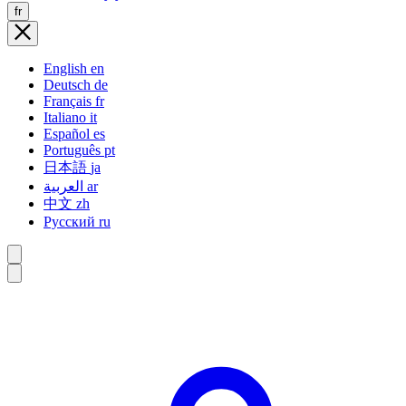
fr
English
en
Deutsch
de
Français
fr
Italiano
it
Español
es
Português
pt
日本語
ja
العربية
ar
中文
zh
Русский
ru