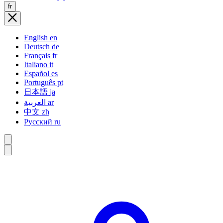
fr
English
en
Deutsch
de
Français
fr
Italiano
it
Español
es
Português
pt
日本語
ja
العربية
ar
中文
zh
Русский
ru