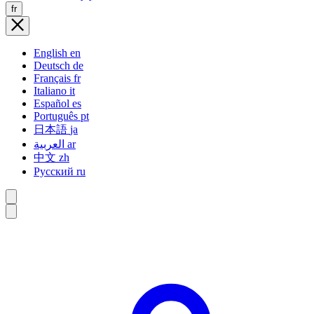
fr
English
en
Deutsch
de
Français
fr
Italiano
it
Español
es
Português
pt
日本語
ja
العربية
ar
中文
zh
Русский
ru