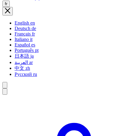
fr
English
en
Deutsch
de
Français
fr
Italiano
it
Español
es
Português
pt
日本語
ja
العربية
ar
中文
zh
Русский
ru