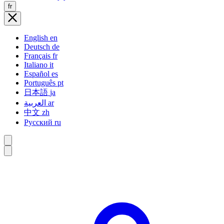
fr
English
en
Deutsch
de
Français
fr
Italiano
it
Español
es
Português
pt
日本語
ja
العربية
ar
中文
zh
Русский
ru