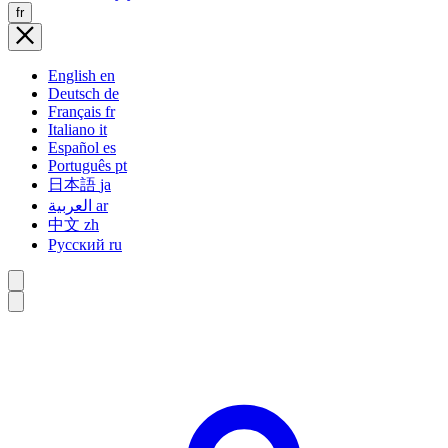
fr
English
en
Deutsch
de
Français
fr
Italiano
it
Español
es
Português
pt
日本語
ja
العربية
ar
中文
zh
Русский
ru