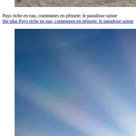
Pays riche en eau, communes en pénurie: le paradoxe suisse
lire plus Pays riche en eau, communes en pénurie: le paradoxe suisse