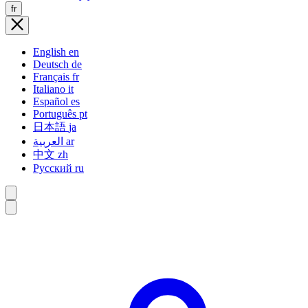
fr
English
en
Deutsch
de
Français
fr
Italiano
it
Español
es
Português
pt
日本語
ja
العربية
ar
中文
zh
Русский
ru