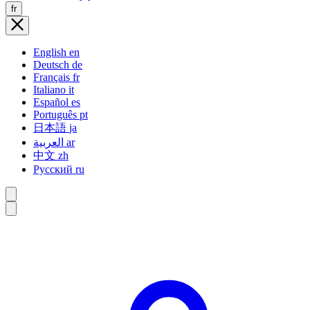
fr
English
en
Deutsch
de
Français
fr
Italiano
it
Español
es
Português
pt
日本語
ja
العربية
ar
中文
zh
Русский
ru