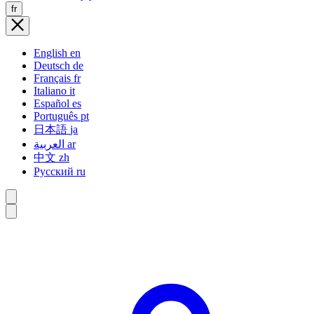
fr
English
en
Deutsch
de
Français
fr
Italiano
it
Español
es
Português
pt
日本語
ja
العربية
ar
中文
zh
Русский
ru