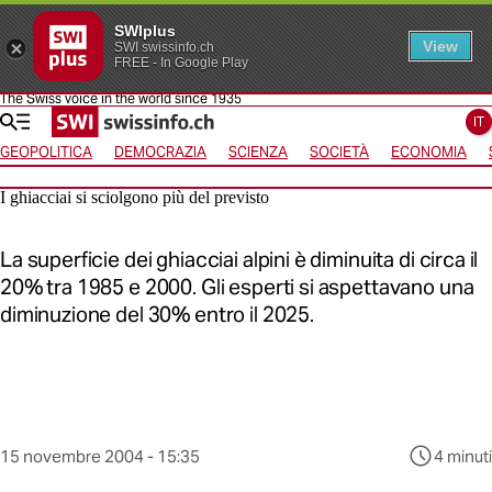
SWIplus
View
SWI swissinfo.ch
FREE - In Google Play
The Swiss voice in the world since 1935
Vai alla homepage
Vai alla navigazione
Vai alla navigazione orizzontale
Vai alla selezione della lingua
Vai al contenuto
IT
GEOPOLITICA
DEMOCRAZIA
SCIENZA
SOCIETÀ
ECONOMIA
I ghiacciai si sciolgono più del previsto
La superficie dei ghiacciai alpini è diminuita di circa il
20% tra 1985 e 2000. Gli esperti si aspettavano una
diminuzione del 30% entro il 2025.
Questo
15 novembre 2004 - 15:35
4 minuti
contenuto