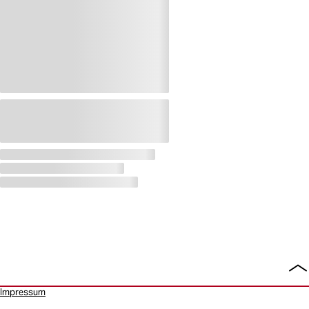
To
all
Impressum