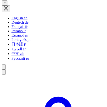
it
English
en
Deutsch
de
Français
fr
Italiano
it
Español
es
Português
pt
日本語
ja
العربية
ar
中文
zh
Русский
ru