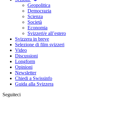
Geopolitica
Democrazia
Scienza
Società
Economia
Svizzeri/e all’estero
Svizzera in breve
Selezione di film svizzeri
Video
Discussioni
Longform
Opinioni
Newsletter
Chiedi a Swissinfo
Guida alla Svizzera
Seguiteci