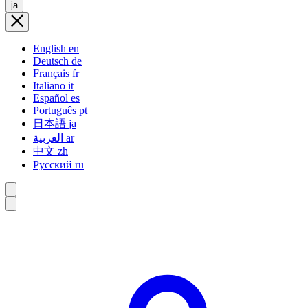
ja
English
en
Deutsch
de
Français
fr
Italiano
it
Español
es
Português
pt
日本語
ja
العربية
ar
中文
zh
Русский
ru