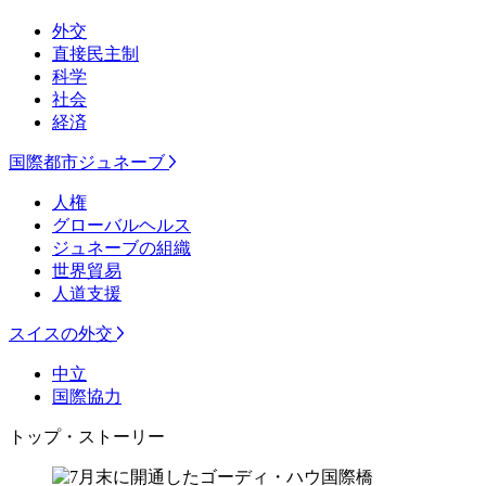
外交
直接民主制
科学
社会
経済
国際都市ジュネーブ
人権
グローバルヘルス
ジュネーブの組織
世界貿易
人道支援
スイスの外交
中立
国際協力
トップ・ストーリー