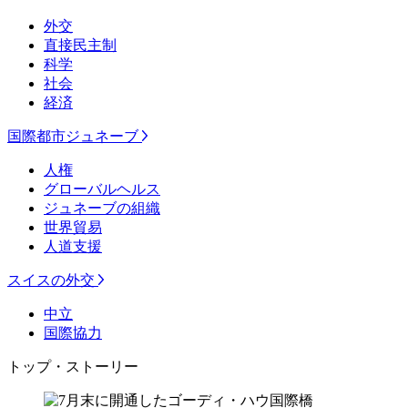
外交
直接民主制
科学
社会
経済
国際都市ジュネーブ
人権
グローバルヘルス
ジュネーブの組織
世界貿易
人道支援
スイスの外交
中立
国際協力
トップ・ストーリー