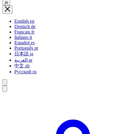
ja
English
en
Deutsch
de
Français
fr
Italiano
it
Español
es
Português
pt
日本語
ja
العربية
ar
中文
zh
Русский
ru