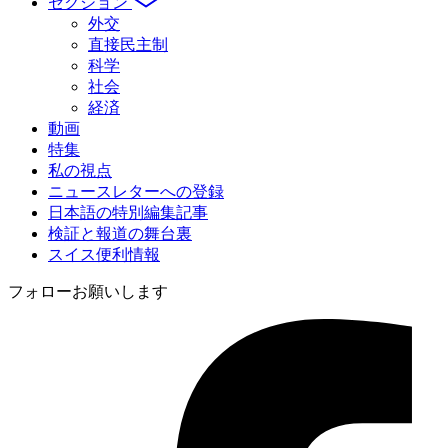
索
セクション
外交
直接民主制
科学
社会
経済
動画
特集
私の視点
ニュースレターへの登録
日本語の特別編集記事
検証と報道の舞台裏
スイス便利情報
フォローお願いします