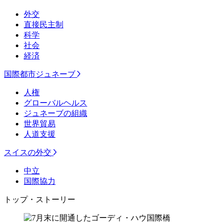
外交
直接民主制
科学
社会
経済
国際都市ジュネーブ
人権
グローバルヘルス
ジュネーブの組織
世界貿易
人道支援
スイスの外交
中立
国際協力
トップ・ストーリー