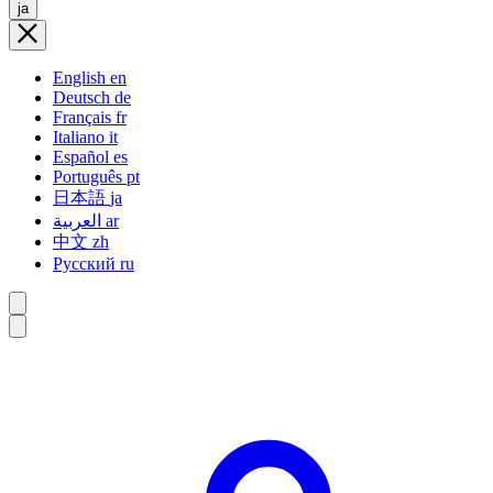
ja
English
en
Deutsch
de
Français
fr
Italiano
it
Español
es
Português
pt
日本語
ja
العربية
ar
中文
zh
Русский
ru