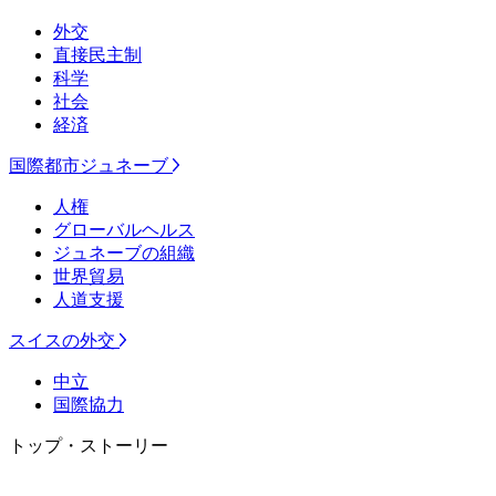
外交
直接民主制
科学
社会
経済
国際都市ジュネーブ
人権
グローバルヘルス
ジュネーブの組織
世界貿易
人道支援
スイスの外交
中立
国際協力
トップ・ストーリー