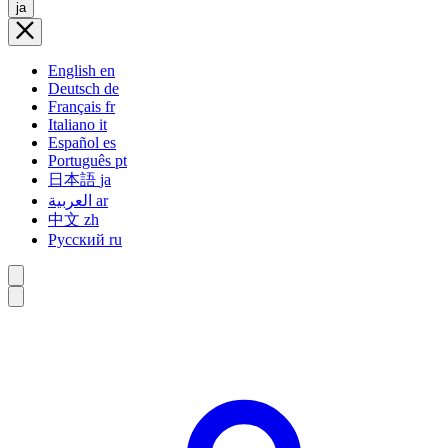
ja
English
en
Deutsch
de
Français
fr
Italiano
it
Español
es
Português
pt
日本語
ja
العربية
ar
中文
zh
Русский
ru