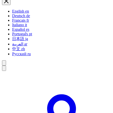
English
en
Deutsch
de
Français
fr
Italiano
it
Español
es
Português
pt
日本語
ja
العربية
ar
中文
zh
Русский
ru