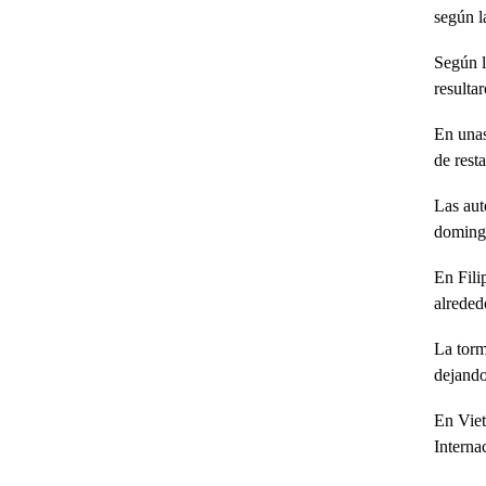
según l
Según l
resulta
En unas
de rest
Las aut
domingo
En Fili
alreded
La torm
dejando
En Viet
Interna