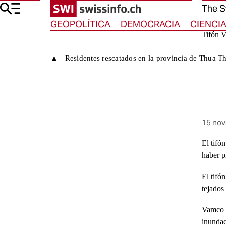
Ir a Portada
Ir a Navegación
Ir a la navegación horizontal
Ir a la selección de idioma
Ir a Contenido
The S
GEOPOLÍTICA
DEMOCRACIA
CIENCI
Tifón V
Residentes rescatados en la provincia de Thua T
Este
15 nov
conten
fue
El tifó
public
haber p
en
El tifó
tejados
Vamco e
inundac