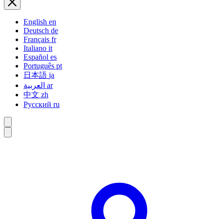
English
en
Deutsch
de
Français
fr
Italiano
it
Español
es
Português
pt
日本語
ja
العربية
ar
中文
zh
Русский
ru