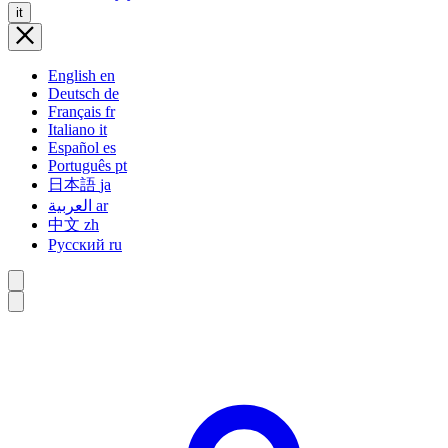
it
English
en
Deutsch
de
Français
fr
Italiano
it
Español
es
Português
pt
日本語
ja
العربية
ar
中文
zh
Русский
ru