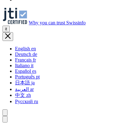
Why you can trust Swissinfo
it
English
en
Deutsch
de
Français
fr
Italiano
it
Español
es
Português
pt
日本語
ja
العربية
ar
中文
zh
Русский
ru