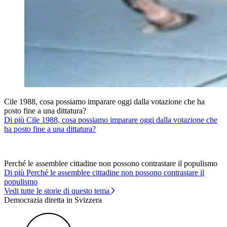
Cile 1988, cosa possiamo imparare oggi dalla votazione che ha
posto fine a una dittatura?
Di più Cile 1988, cosa possiamo imparare oggi dalla votazione che
ha posto fine a una dittatura?
Perché le assemblee cittadine non possono contrastare il populismo
Di più Perché le assemblee cittadine non possono contrastare il
populismo
Vedi tutte le storie di questo tema
Democrazia diretta in Svizzera