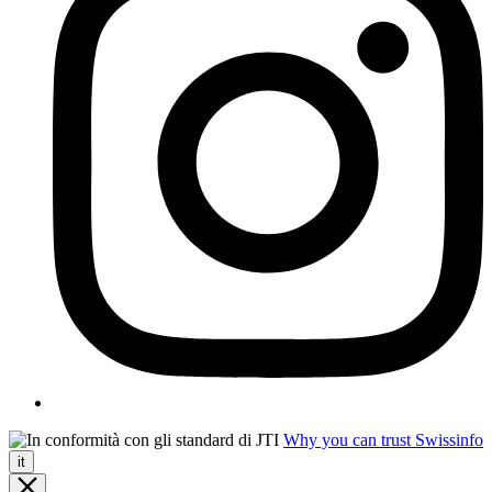
Why you can trust Swissinfo
it