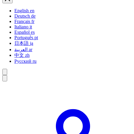
English
en
Deutsch
de
Français
fr
Italiano
it
Español
es
Português
pt
日本語
ja
العربية
ar
中文
zh
Русский
ru