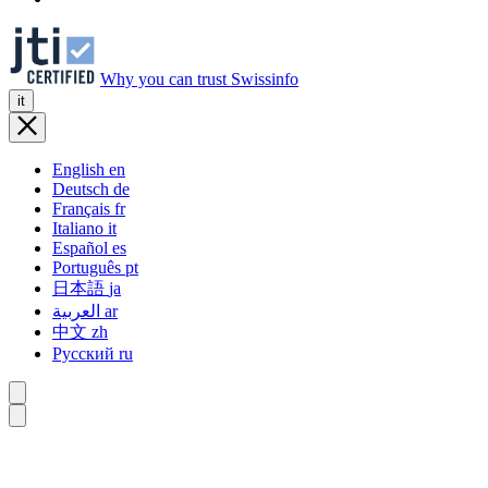
Why you can trust Swissinfo
it
English
en
Deutsch
de
Français
fr
Italiano
it
Español
es
Português
pt
日本語
ja
العربية
ar
中文
zh
Русский
ru