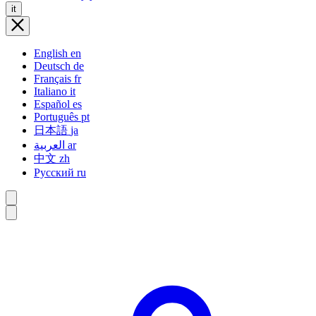
it
English
en
Deutsch
de
Français
fr
Italiano
it
Español
es
Português
pt
日本語
ja
العربية
ar
中文
zh
Русский
ru