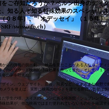
前をご存知だろうか？ベルン出身のディ
た、知る人ぞ知る特殊効果のスペシャリ
（０８年）、「オデッセイ」（１５年）
issinfo.ch）
機からの決死の脱出劇―。映画を見たことがある人なら、ディ
多くのハリウッド映画の特殊効果を作ってきた。そして、１６年
長年の夢を叶えた。
デザイン、ウェブサイト、広告、写真など、さまざまな分野で
のカメラを使えば、実際に映画のセットを建てる前に、監督は仮
まだ学生の頃、スイスのベルンにある映画館「シュプレンディ
特殊効果が、他の映画ではまだ使われていないものかを確認す