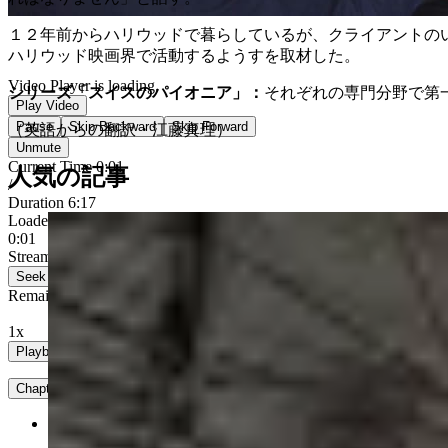
１２年前からハリウッドで暮らしているが、クライアントの
ハリウッド映画界で活動するようすを取材した。
Video Player is loading.
シリーズ「スイスのパイオニア」：
それぞれの専門分野で第
Play Video
Pause
Skip Backward
Skip Forward
（英語からの翻訳・江藤真理）
Unmute
Current Time
0:04
人気の記事
/
Duration
6:17
Loaded
:
10.59%
0:04
Stream Type
LIVE
Seek to live, currently behind live
LIVE
Remaining Time
-
6:13
1x
Playback Rate
Chapters
Chapters