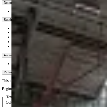
Descriptions
descriptions off
, selected
Subtitles
subtitles settings
, opens subtitles settings dialog
subtitles off
, selected
中文
English
日本語
Audio Track
default
, selected
Picture-in-Picture
Fullscreen
This is a modal window.
Beginning of dialog window. Escape will cancel and close the windo
Text
Color
Opacity