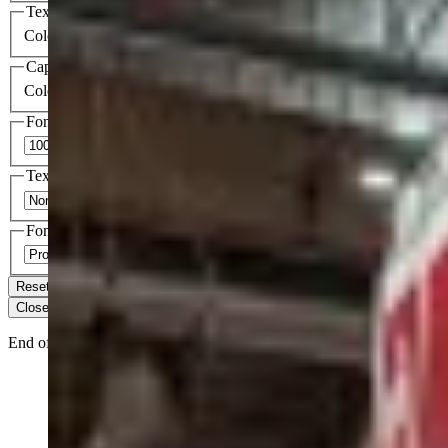
Text Background
Color
Opacity
Caption Area Background
Color
Opacity
Font Size
Text Edge Style
Font Family
Reset
Done
Close Modal Dialog
End of dialog window.