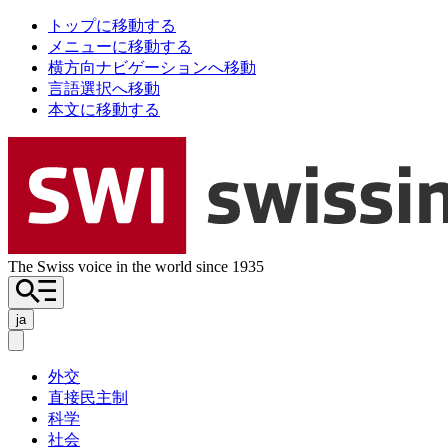
トップに移動する
メニューに移動する
横方向ナビゲーションへ移動
言語選択へ移動
本文に移動する
The Swiss voice in the world since 1935
ja
外交
直接民主制
科学
社会