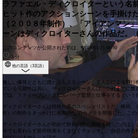
ラファエル・ディクロイターという名
ヒット作のアクションシーンを手掛け
（２００８年制作）、「アイアンマン」
ーンはディクロイターさんの作品だ。（SRF/sw
このコンテンツが公開されたのは、
2018/01/25 08:30
3 分
他の言語（3言語）
激しい爆発とともに煙が立ち上るシーン、主人公による飛行
ている可能性は高い。ディクロイターさんは、これまでに数
では、スティーブン・スピルバーグ監督と仕事をするという
ディクロイターさんは特殊効果のスペシャリストだ。映画、
年）の制作をきっかけに画期的な3Dカメラを開発した。こ
ディクロイターさんが初めて映画制作に興味を持ったのは、
今でも変わらず新作映画をくまなくチェックし、自分の作る
ればなりません」と話す。