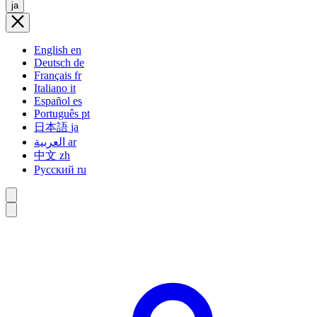
ja
English
en
Deutsch
de
Français
fr
Italiano
it
Español
es
Português
pt
日本語
ja
العربية
ar
中文
zh
Русский
ru