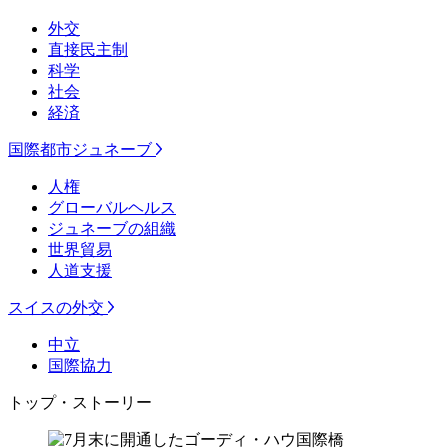
外交
直接民主制
科学
社会
経済
国際都市ジュネーブ
人権
グローバルヘルス
ジュネーブの組織
世界貿易
人道支援
スイスの外交
中立
国際協力
トップ・ストーリー