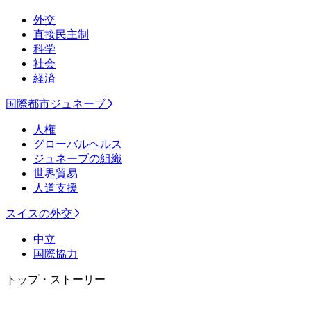
外交
直接民主制
科学
社会
経済
国際都市ジュネーブ
人権
グローバルヘルス
ジュネーブの組織
世界貿易
人道支援
スイスの外交
中立
国際協力
トップ・ストーリー