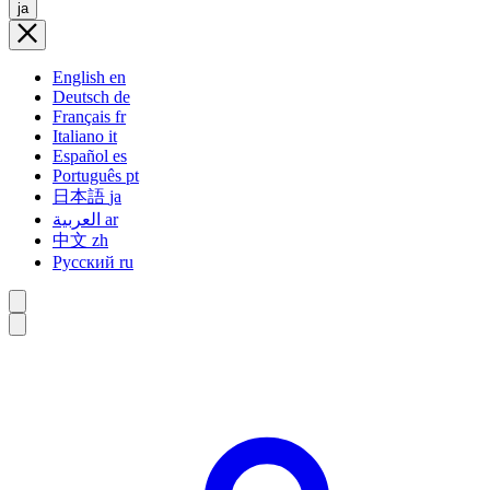
ja
English
en
Deutsch
de
Français
fr
Italiano
it
Español
es
Português
pt
日本語
ja
العربية
ar
中文
zh
Русский
ru