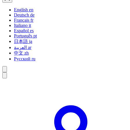
English
en
Deutsch
de
Français
fr
Italiano
it
Español
es
Português
pt
日本語
ja
العربية
ar
中文
zh
Русский
ru