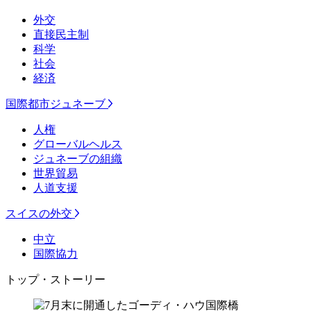
外交
直接民主制
科学
社会
経済
国際都市ジュネーブ
人権
グローバルヘルス
ジュネーブの組織
世界貿易
人道支援
スイスの外交
中立
国際協力
トップ・ストーリー