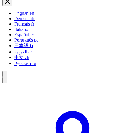
English
en
Deutsch
de
Français
fr
Italiano
it
Español
es
Português
pt
日本語
ja
العربية
ar
中文
zh
Русский
ru