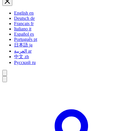
English
en
Deutsch
de
Français
fr
Italiano
it
Español
es
Português
pt
日本語
ja
العربية
ar
中文
zh
Русский
ru