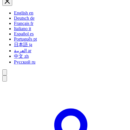
English
en
Deutsch
de
Français
fr
Italiano
it
Español
es
Português
pt
日本語
ja
العربية
ar
中文
zh
Русский
ru