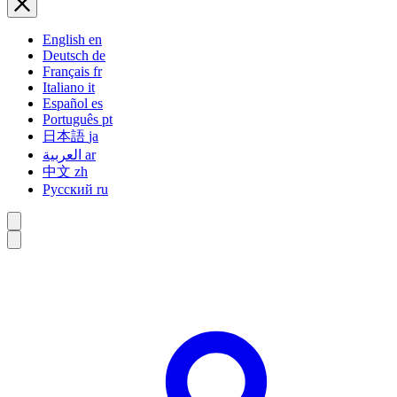
English
en
Deutsch
de
Français
fr
Italiano
it
Español
es
Português
pt
日本語
ja
العربية
ar
中文
zh
Русский
ru