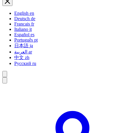
English
en
Deutsch
de
Français
fr
Italiano
it
Español
es
Português
pt
日本語
ja
العربية
ar
中文
zh
Русский
ru