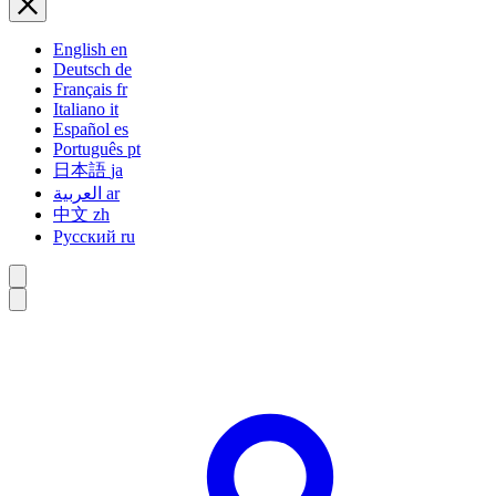
English
en
Deutsch
de
Français
fr
Italiano
it
Español
es
Português
pt
日本語
ja
العربية
ar
中文
zh
Русский
ru